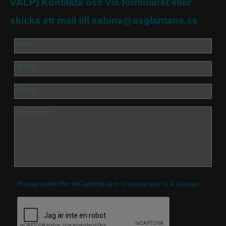
VALP) Kontakta oss via formuläret eller
skicka ett mail till sabina@asglantans.se
Namn
Telefon
E-post
Meddelande
Please enter the reCaptcha text to prove you're a human