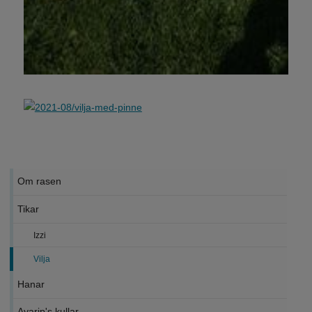
Om rasen
Tikar
Izzi
Vilja
Hanar
Ayarip's kullar