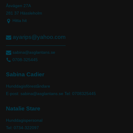
Åsvägen 27A
281 37 Hässleholm
Hitta hit
ayarips@yahoo.com
sabina@asglantans.se
0708-325445
Sabina Cadier
Hunddagisföreståndare
E-post: sabina@asglantans.se
Tel: 0708325445
Natalie Stare
Hunddagispersonal
Tel: 0734-322097