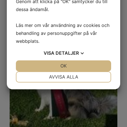
Genom att klicka på "OK" samtycker du till
dessa ändamål.
Läs mer om vår användning av cookies och
behandling av personuppgifter på vår
webbplats.
VISA
DETALJER
JA
NEJ
OK
JA
NEJ
NÖDVÄNDIG
INSTÄLLNINGAR
AVVISA ALLA
JA
NEJ
JA
NEJ
MARKNADSFÖRING
STATISTIK