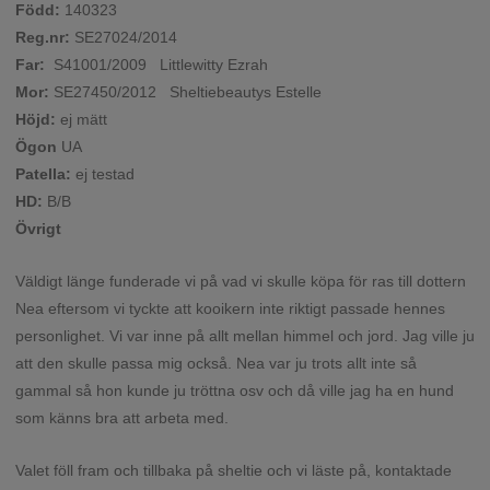
Född:
140323
Reg.nr:
SE27024/2014
Far:
S41001/2009 Littlewitty Ezrah
Mor:
SE27450/2012 Sheltiebeautys Estelle
Höjd:
ej mätt
Ögon
UA
Patella:
ej testad
HD:
B/B
Övrigt
Väldigt länge funderade vi på vad vi skulle köpa för ras till dottern
Nea eftersom vi tyckte att kooikern inte riktigt passade hennes
personlighet. Vi var inne på allt mellan himmel och jord. Jag ville ju
att den skulle passa mig också. Nea var ju trots allt inte så
gammal så hon kunde ju tröttna osv och då ville jag ha en hund
som känns bra att arbeta med.
Valet föll fram och tillbaka på sheltie och vi läste på, kontaktade